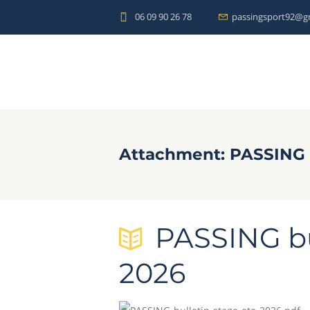
06 09 90 26 78
passingsport92@g
Attachment: PASSING bu
PASSING bul
2026