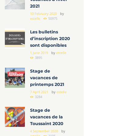
2021
10 February 2020
by
estelle
50975
Les bulletins
d’inscription 2020
sont disponibles
1 June 2019
by
estelle
3895
Stage de
vacances de
printemps 2021
7 April 2021
by
estelle
3284
Stage de
vacances de la
Toussaint 2020
4 September 2020
by