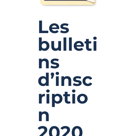
Les
bulleti
ns
d’insc
riptio
n
2020