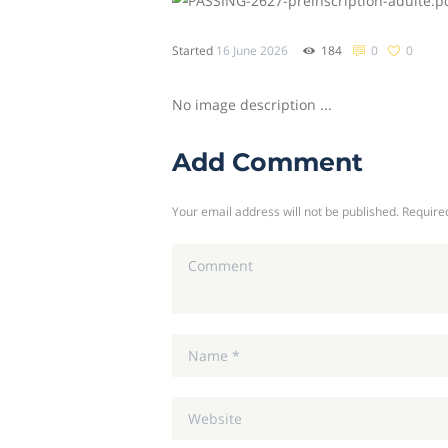
sing sport
Started
16 June 2026
184
0
0
No image description ...
Add Comment
Your email address will not be published. Require