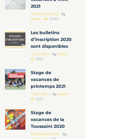
2021
10 February 2020
by
estelle
50987
Les bulletins
d’inscription 2020
sont disponibles
1 June 2019
by
estelle
3896
Stage de
vacances de
printemps 2021
7 April 2021
by
estelle
3285
Stage de
vacances de la
Toussaint 2020
4 September 2020
by