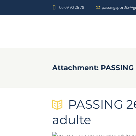
06 09 90 26 78
passingsport92@g
Attachment: PASSING 2
PASSING 26
adulte