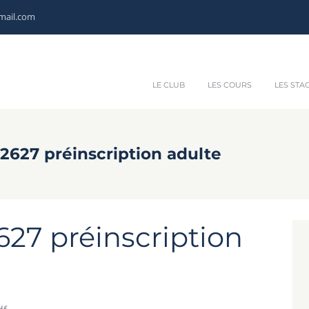
mail.com
LE CLUB
LES COURS
LES STA
627 préinscription adulte
27 préinscription